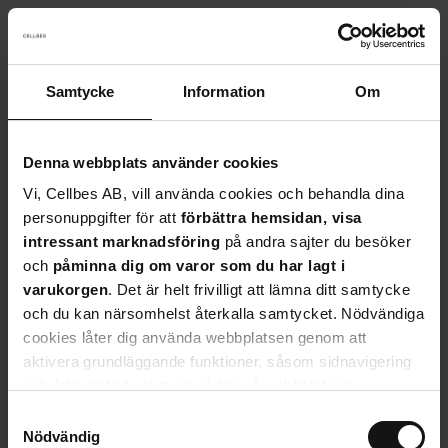
Samtycke
Information
Om
Something went wrong!
Sorry! Our developers have been notified.
Denna webbplats använder cookies
Vi, Cellbes AB, vill använda cookies och behandla dina
Go back to the start page
personuppgifter för att
fö
rbättra hemsidan, visa
intressant marknadsföring
på andra sajter du besöker
och
påminna dig om varor som du har lagt i
varukorgen
. Det är helt frivilligt att lämna ditt samtycke
och du kan närsomhelst återkalla samtycket. Nödvändiga
cookies låter dig använda webbplatsen genom att
aktivera grundläggande funktioner, såsom sidnavigering
och åtkomst till säkra områden på webbplatsen.
Webbplatsen fungerar inte korrekt utan dessa cookies.
S
Tveka inte att
kontakta oss
om du har några frågor eller
Nödvändig
a